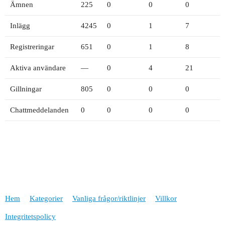
Ämnen
225
0
0
0
Inlägg
4245
0
1
7
Registreringar
651
0
1
8
Aktiva användare
—
0
4
21
Gillningar
805
0
0
0
Chattmeddelanden
0
0
0
0
Hem
Kategorier
Vanliga frågor/riktlinjer
Villkor
Integritetspolicy