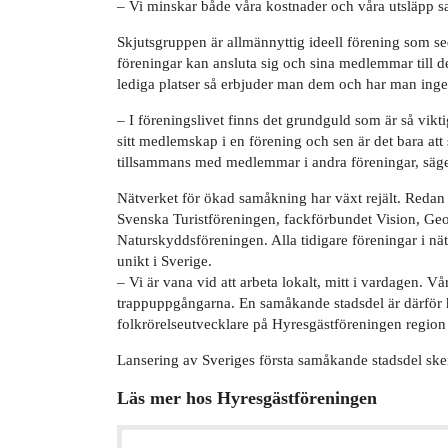
– Vi minskar både våra kostnader och våra utsläpp 
Skjutsgruppen är allmännyttig ideell förening som s
föreningar kan ansluta sig och sina medlemmar till 
lediga platser så erbjuder man dem och har man inget
– I föreningslivet finns det grundguld som är så vikti
sitt medlemskap i en förening och sen är det bara at
tillsammans med medlemmar i andra föreningar, säge
Nätverket för ökad samåkning har växt rejält. Redan 
Svenska Turistföreningen, fackförbundet Vision, Ge
Naturskyddsföreningen. Alla tidigare föreningar i nä
unikt i Sverige.
– Vi är vana vid att arbeta lokalt, mitt i vardagen. V
trappuppgångarna. En samåkande stadsdel är därför h
folkrörelseutvecklare på Hyresgästföreningen region
Lansering av Sveriges första samåkande stadsdel sk
Läs mer hos Hyresgästföreningen