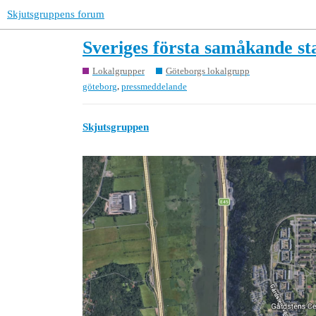
Skjutsgruppens forum
Sveriges första samåkande st
Lokalgrupper
Göteborgs lokalgrupp
,
göteborg
pressmeddelande
Skjutsgruppen