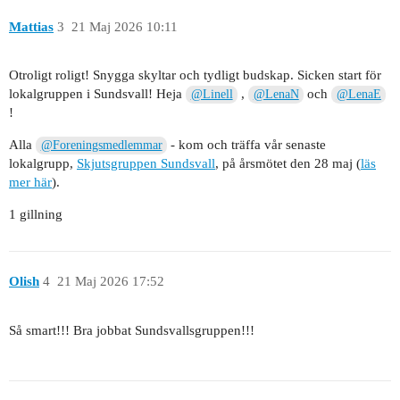
Mattias
3
21 Maj 2026 10:11
Otroligt roligt! Snygga skyltar och tydligt budskap. Sicken start för
lokalgruppen i Sundsvall! Heja
,
och
@Linell
@LenaN
@LenaE
!
Alla
- kom och träffa vår senaste
@Foreningsmedlemmar
lokalgrupp,
Skjutsgruppen Sundsvall
, på årsmötet den 28 maj (
läs
mer här
).
1 gillning
Olish
4
21 Maj 2026 17:52
Så smart!!! Bra jobbat Sundsvallsgruppen!!!