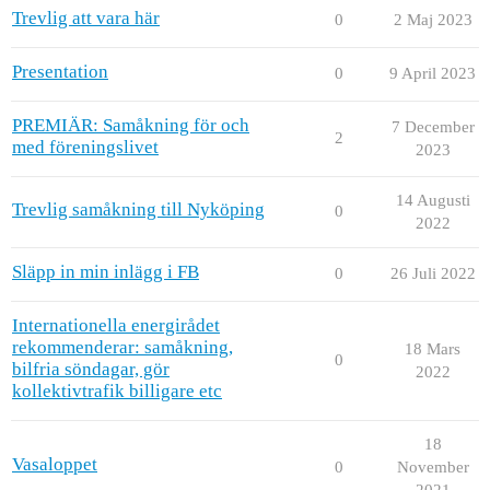
Trevlig att vara här
0
2 Maj 2023
Presentation
0
9 April 2023
PREMIÄR: Samåkning för och
7 December
2
med föreningslivet
2023
14 Augusti
Trevlig samåkning till Nyköping
0
2022
Släpp in min inlägg i FB
0
26 Juli 2022
Internationella energirådet
rekommenderar: samåkning,
18 Mars
0
bilfria söndagar, gör
2022
kollektivtrafik billigare etc
18
Vasaloppet
0
November
2021