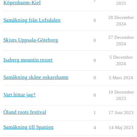
Köpenhamn-Kiel
2025
28 December
Samåkning från Lofsdalen
0
2024
27 December
Skjuts Uppsala-Göteborg
0
2024
5 December
Isaberg mountin resort
0
2024
Samåkning skåne oskarshamn
0
5 Mars 2024
10 December
Vart hittar jag?
0
2023
Öland roots festival
1
17 Juni 2023
Samåkning till Spanien
4
14 Maj 2023