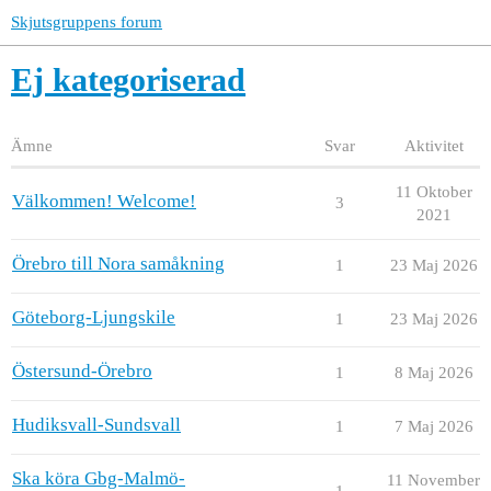
Skjutsgruppens forum
Ej kategoriserad
Ämne
Svar
Aktivitet
11 Oktober
Välkommen! Welcome!
3
2021
Örebro till Nora samåkning
1
23 Maj 2026
Göteborg-Ljungskile
1
23 Maj 2026
Östersund-Örebro
1
8 Maj 2026
Hudiksvall-Sundsvall
1
7 Maj 2026
Ska köra Gbg-Malmö-
11 November
1